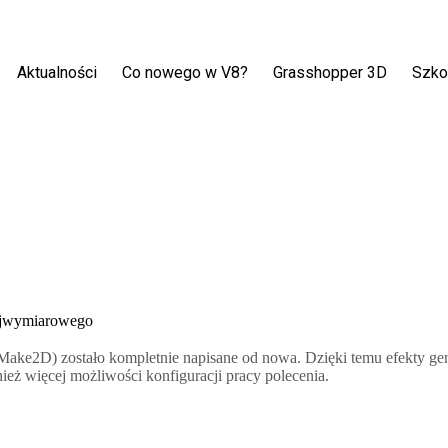
Aktualności
Co nowego w V8?
Grasshopper 3D
Szko
rójwymiarowego
Make2D) zostało kompletnie napisane od nowa. Dzięki temu efekty gene
ież więcej możliwości konfiguracji pracy polecenia.