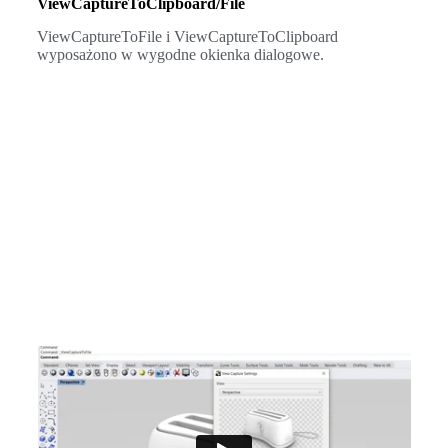
ViewCaptureToClipboard/File
ViewCaptureToFile i ViewCaptureToClipboard
wyposażono w wygodne okienka dialogowe.